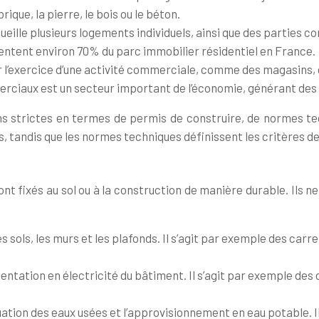
que, la pierre, le bois ou le béton.
accueille plusieurs logements individuels, ainsi que des parties
entent environ 70% du parc immobilier résidentiel en France.
pour l’exercice d’une activité commerciale, comme des magasins,
iaux est un secteur important de l’économie, générant des m
s strictes en termes de permis de construire, de normes tec
 tandis que les normes techniques définissent les critères de 
nt fixés au sol ou à la construction de manière durable. Ils 
 les sols, les murs et les plafonds. Il s’agit par exemple des c
imentation en électricité du bâtiment. Il s’agit par exemple des
cuation des eaux usées et l’approvisionnement en eau potable. Il