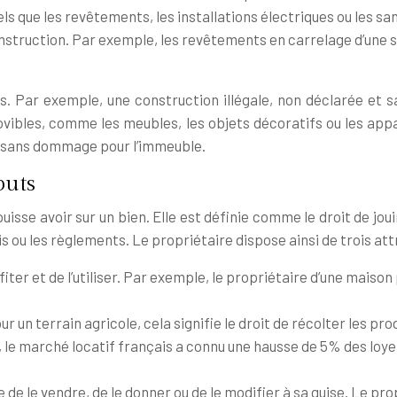
els que les revêtements, les installations électriques ou les 
a construction. Par exemple, les revêtements en carrelage d’un
s. Par exemple, une construction illégale, non déclarée et 
ibles, comme les meubles, les objets décoratifs ou les ap
és sans dommage pour l’immeuble.
buts
n puisse avoir sur un bien. Elle est définie comme le droit de j
s ou les règlements. Le propriétaire dispose ainsi de trois attr
ofiter et de l’utiliser. Par exemple, le propriétaire d’une mais
our un terrain agricole, cela signifie le droit de récolter les pr
, le marché locatif français a connu une hausse de 5% des loyers
re de le vendre, de le donner ou de le modifier à sa guise. Le p