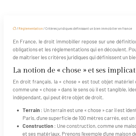
/
Réglementation
/ Critères juridiques définissant un bien immobilier en france
En France, le droit immobilier repose sur une définiti
obligations et les réglementations qui en découlent. Po
de maîtriser les critères juridiques qui définissent un bi
La notion de « chose » et ses implica
En droit français, la « chose » est tout objet matériel
comme une « chose » dans le sens où il est tangible, id
indépendant, qui peut être objet de droit.
Terrain
: Un terrain est une « chose » car il est ide
Paris, d’une superficie de 100 mètres carrés, est un
Construction
: Une construction, comme une maison
et ses matériaux. Prenons l’exemple d’une maison de