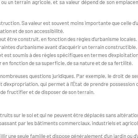
e ou un terrain agricole, et sa valeur dépend de son emplace
nstruction. Sa valeur est souvent moins importante que celle d’u
tion et de son accessibilité.
i peut être construit, en fonction des règles d’urbanisme locale
ntraintes d’urbanisme avant d’acquérir un terrain constructible.
ure et est soumis à des règles spécifiques en termes d’exploita
r en fonction de sa superficie, de sa nature et de sa fertilité.
ombreuses questions juridiques. Par exemple, le droit de serv
t d’expropriation, qui permet à l’État de prendre possession d’u
 de fructifier et de disposer de son terrain.
uits sur le sol et qui ne peuvent être déplacés sans altératio
n passant par les bâtiments commerciaux, industriels et agricol
llir une seule famille et dispose généralement d’un jardin ou d’