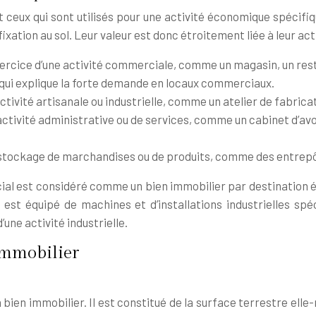
eux qui sont utilisés pour une activité économique spécifiqu
 fixation au sol. Leur valeur est donc étroitement liée à leur a
l’exercice d’une activité commerciale, comme un magasin, un res
 qui explique la forte demande en locaux commerciaux.
e activité artisanale ou industrielle, comme un atelier de fabrica
une activité administrative ou de services, comme un cabinet d’a
 le stockage de marchandises ou de produits, comme des entrepô
 est considéré comme un bien immobilier par destination écon
 est équipé de machines et d’installations industrielles sp
’une activité industrielle.
immobilier
n bien immobilier. Il est constitué de la surface terrestre ell