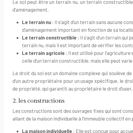
Le sol peut être un terrain nu, un terrain constructibl
d’aménagement.
Le terrain nu
: Il s’agit d’un terrain sans aucune co
d’aménagement important en fonction de sa localisa
Le terrain constructible
: Il s’agit d’un terrain qu
terrain nu, mais il est important de vérifier les co
Le terrain agricole
: Il est utilisé pour l’agricult
celle d’un terrain constructible, mais elle peut varie
Le droit du sol est un domaine complexe qui soulève de n
d’un autre propriétaire pour un usage spécifique, le droi
de propriété, qui garantit au propriétaire le droit d’user,
2. les constructions
Les constructions sont des ouvrages fixes qui sont constr
allant de la maison individuelle à l’immeuble collectif e
La maison individuelle
: Elle est conçue pour accuei