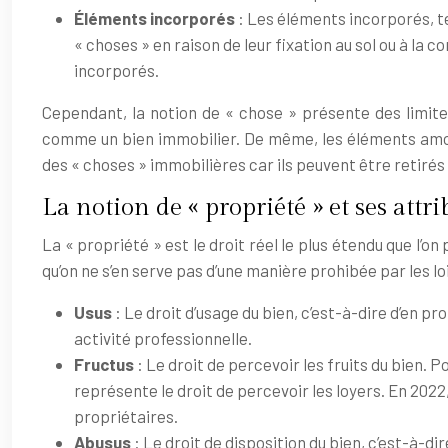
Éléments incorporés
: Les éléments incorporés, t
« choses » en raison de leur fixation au sol ou à l
incorporés.
Cependant, la notion de « chose » présente des limite
comme un bien immobilier. De même, les éléments amov
des « choses » immobilières car ils peuvent être retir
La notion de « propriété » et ses attri
La « propriété » est le droit réel le plus étendu que l’o
qu’on ne s’en serve pas d’une manière prohibée par les loi
Usus
: Le droit d’usage du bien, c’est-à-dire d’en pr
activité professionnelle.
Fructus
: Le droit de percevoir les fruits du bien. P
représente le droit de percevoir les loyers. En 2022
propriétaires.
Abusus
: Le droit de disposition du bien, c’est-à-di