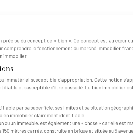
on précise du concept de « bien ». Ce concept est au cœur du 
ur comprendre le fonctionnement du marché immobilier français 
en immobilier.
tions
 ou immatériel susceptible d’appropriation. Cette notion s’a
entifiable et susceptible d’être possédé. Le bien immobilier e
ntifiable par sa superficie, ses limites et sa situation géographi
 bien immobilier clairement identifiable.
 ou un immeuble, est également une « chose » car elle est mat
 150 mètres carrés, construite en brique et située au 5 avenue