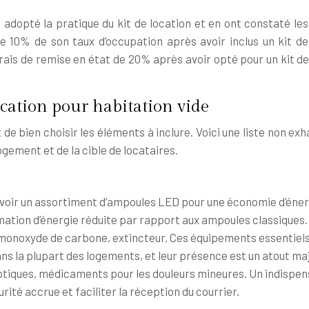
dopté la pratique du kit de location et en ont constaté les
10% de son taux d’occupation après avoir inclus un kit de
frais de remise en état de 20% après avoir opté pour un kit 
ocation pour habitation vide
nt de bien choisir les éléments à inclure. Voici une liste non 
gement et de la cible de locataires.
révoir un assortiment d’ampoules LED pour une économie d’éner
mation d’énergie réduite par rapport aux ampoules classiques.
 monoxyde de carbone, extincteur. Ces équipements essentiels 
ns la plupart des logements, et leur présence est un atout maj
iques, médicaments pour les douleurs mineures. Un indispensa
urité accrue et faciliter la réception du courrier.