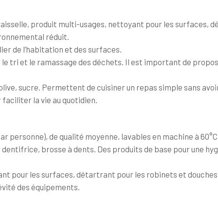
isselle, produit multi-usages, nettoyant pour les surfaces, dé
ronnemental réduit.
ier de l’habitation et des surfaces.
er le tri et le ramassage des déchets. Il est important de pro
 d’olive, sucre. Permettent de cuisiner un repas simple sans avo
aciliter la vie au quotidien.
x par personne), de qualité moyenne, lavables en machine à 60°
, dentifrice, brosse à dents. Des produits de base pour une h
yant pour les surfaces, détartrant pour les robinets et douche
gévité des équipements.