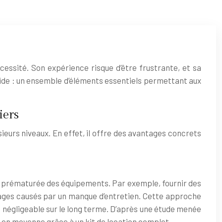
essité. Son expérience risque d’être frustrante, et sa
n vide : un ensemble d’éléments essentiels permettant aux
iers
sieurs niveaux. En effet, il offre des avantages concrets
ure prématurée des équipements. Par exemple, fournir des
mages causés par un manque d’entretien. Cette approche
n négligeable sur le long terme. D’après une étude menée
% en moyenne grâce à un kit de location complet.