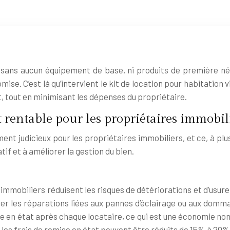
 sans aucun équipement de base, ni produits de première néc
ise. C’est là qu’intervient le kit de location pour habitatio
, tout en minimisant les dépenses du propriétaire.
t rentable pour les propriétaires immobil
nt judicieux pour les propriétaires immobiliers, et ce, à plu
if et à améliorer la gestion du bien.
es immobiliers réduisent les risques de détériorations et d’us
er les réparations liées aux pannes d’éclairage ou aux dom
e en état après chaque locataire, ce qui est une économie no
, les frais de remise en état peuvent être réduits de 15% à 20