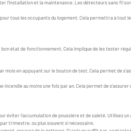
er l’installation et la maintenance. Les détecteurs sans fil son
pour tous les occupants du logement. Cela permettra à tout le 
 bon état de fonctionnement. Cela implique de les tester régu
r mois en appuyant sur le bouton de test. Cela permet de s’as
e incendie au moins une fois par an. Cela permet de s’assure
 éviter l’accumulation de poussière et de saleté. Utilisez un 
par trimestre, ou plus souvent si nécessaire.
ment, essayez de le nettoyer. Si cela ne suffit pas, contacte