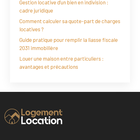
Gestion locative d’un bien en indivision :
cadre juridique
Comment calculer sa quote-part de charges
locatives ?
Guide pratique pour remplir la liasse fiscale
2031 immobilière
Louer une maison entre particuliers :
avantages et précautions